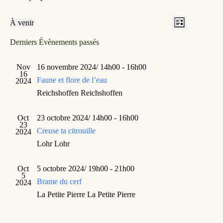
N
N
À venir
L
a
a
S
i
v
v
é
Derniers Évènements passés
s
i
i
l
t
g
g
e
e
a
a
c
Nov
16 novembre 2024/ 14h00
-
16h00
t
t
t
16
Faune et flore de l’eau
2024
i
i
i
o
o
o
Reichshoffen
Reichshoffen
n
n
n
n
p
d
e
Oct
23 octobre 2024/ 14h00
-
16h00
a
e
z
23
r
v
Creuse ta citrouille
2024
u
c
u
n
Lohr
Lohr
o
e
e
n
s
d
s
É
a
Oct
5 octobre 2024/ 19h00
-
21h00
u
v
t
5
l
è
Brame du cerf
2024
e
t
n
.
La Petite Pierre
La Petite Pierre
a
e
t
m
i
e